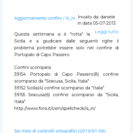
Inviato da:
daniele
Aggiornamento confini / is_in
in data
05-07-2013
Leggi tutto
Aggio
Questa settimana si è "rotta" la
confini
Sicilia e a giudicare dalle seguenti righe il
/
problema potrebbe essere solo nel confine di
is_in
Portopalo di Capo Passero:
Confini scomparsi
39154 Portopalo di Capo Passero(8) confine
scomparso da "Siracusa, Sicilia, Italia"
39152 Sicilia(4) confine scomparso da "Italia"
39155 Siracusa(6) confine scomparso da "Sicilia,
Italia"
http://www.forsi.it/osm/spellcheck/is_in/
Sei mesi di controlli ortografici (2013/01-06)