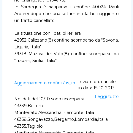
nel changeset 19194773).
In Sardegna è riapparso il confine 40024 Pauli
Arbarei dopo che una settimana fa ho riaggiunto
un tratto cancellato.
La situazione con i dati di ieri era:
42952 Calizzano(8) confine scomparso da "Savona,
Liguria, Italia"
39318 Mazara del Vallo(8) confine scomparso da
"Trapani, Sicilia, Italia"
Inviato da:
daniele
Aggiornamento confini / is_in
in data
15-10-2013
Leggi tutto
Aggio
Nei dati del 10/10 sono ricomparsi:
confini
43339,Belforte
/
Monferrato,Alessandria,Piemonte,Italia
is_in
46358,Songavazzo,Bergamo,Lombardia,Italia
43335,Tagliolo