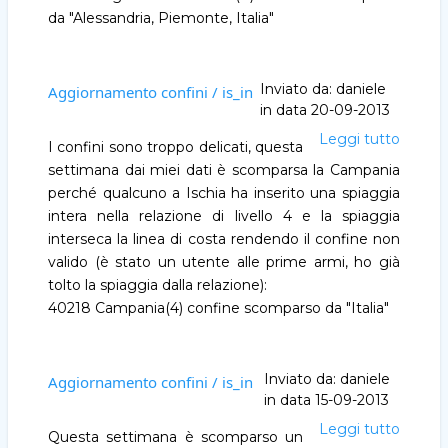
da "Alessandria, Piemonte, Italia"
Inviato da:
daniele
Aggiornamento confini / is_in
in data
20-09-2013
Leggi tutto
Aggio
I confini sono troppo delicati, questa
confini
settimana dai miei dati è scomparsa la Campania
/
perché qualcuno a Ischia ha inserito una spiaggia
is_in
intera nella relazione di livello 4 e la spiaggia
interseca la linea di costa rendendo il confine non
valido (è stato un utente alle prime armi, ho già
tolto la spiaggia dalla relazione):
40218 Campania(4) confine scomparso da "Italia"
Inviato da:
daniele
Aggiornamento confini / is_in
in data
15-09-2013
Leggi tutto
Aggio
Questa settimana è scomparso un