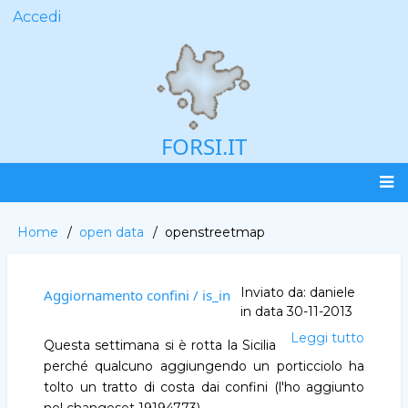
Salta
Accedi
User
al
account
contenuto
menu
principale
FORSI.IT
Main
Home
open data
openstreetmap
Briciole
navigation
di
pane
Inviato da:
daniele
Aggiornamento confini / is_in
in data
30-11-2013
Leggi tutto
Aggio
Questa settimana si è rotta la Sicilia
confini
perché qualcuno aggiungendo un porticciolo ha
/
tolto un tratto di costa dai confini (l'ho aggiunto
is_in