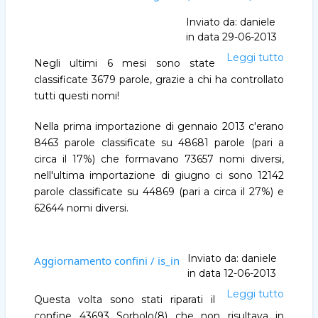
Inviato da:
daniele
in data
29-06-2013
Leggi tutto
Sei
Negli ultimi 6 mesi sono state
mesi
classificate 3679 parole, grazie a chi ha controllato
di
tutti questi nomi!
control
ortogra
Nella prima importazione di gennaio 2013 c'erano
(2013/
8463 parole classificate su 48681 parole (pari a
06)
circa il 17%) che formavano 73657 nomi diversi,
nell'ultima importazione di giugno ci sono 12142
parole classificate su 44869 (pari a circa il 27%) e
62644 nomi diversi.
Inviato da:
daniele
Aggiornamento confini / is_in
in data
12-06-2013
Leggi tutto
Aggio
Questa volta sono stati riparati il
confini
confine 43693 Sorbolo(8) che non risultava in