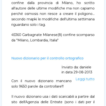
confini
confine dalla provincia di Milano, ho scritto
/
all'autore delle ultime modifiche ma non capiamo
is_in
perché osmosis non riesce a creare il poligono...
secondo mapki le modifiche dell'ultima settimana
riguardano solo i tag.
45360 Garbagnate Milanese(8) confine scomparso
da "Milano, Lombardia, Italia"
Nuovo dizionario per il controllo ortografico
Inviato da:
daniele
in data
29-08-2013
Leggi tutto
Nuovo
Con il nuovo dizionario mancano
diziona
solo 9650 parole da controllare!!!
per
il
Il nuovo dizionario usa i dati scaricabili a partire dal
control
sito dell'Agenzia delle Entrate (sono i dati per il
ortogr