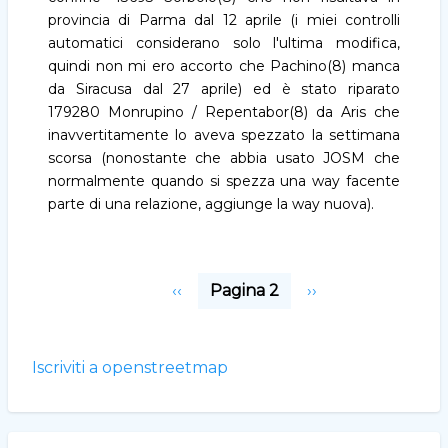
/
provincia di Parma dal 12 aprile (i miei controlli
is_in
automatici considerano solo l'ultima modifica,
quindi non mi ero accorto che Pachino(8) manca
da Siracusa dal 27 aprile) ed è stato riparato
179280 Monrupino / Repentabor(8) da Aris che
inavvertitamente lo aveva spezzato la settimana
scorsa (nonostante che abbia usato JOSM che
normalmente quando si spezza una way facente
parte di una relazione, aggiunge la way nuova).
Paginazione
Pagina
‹‹
Pagina 2
Pagina
››
precedente
successiva
Iscriviti a openstreetmap