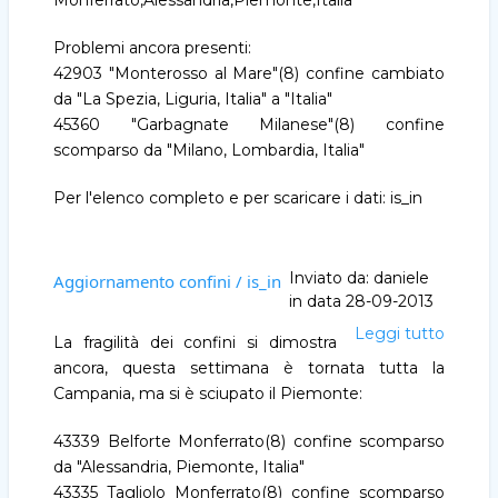
Monferrato,Alessandria,Piemonte,Italia
Problemi ancora presenti:
42903 "Monterosso al Mare"(8) confine cambiato
da "La Spezia, Liguria, Italia" a "Italia"
45360 "Garbagnate Milanese"(8) confine
scomparso da "Milano, Lombardia, Italia"
Per l'elenco completo e per scaricare i dati: is_in
Inviato da:
daniele
Aggiornamento confini / is_in
in data
28-09-2013
Leggi tutto
Aggio
La fragilità dei confini si dimostra
confini
ancora, questa settimana è tornata tutta la
/
Campania, ma si è sciupato il Piemonte:
is_in
43339 Belforte Monferrato(8) confine scomparso
da "Alessandria, Piemonte, Italia"
43335 Tagliolo Monferrato(8) confine scomparso