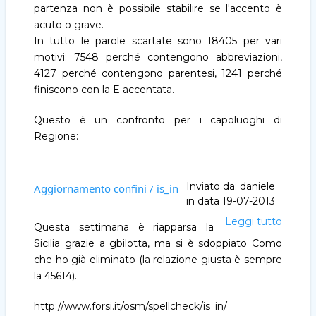
partenza non è possibile stabilire se l'accento è
acuto o grave.
In tutto le parole scartate sono 18405 per vari
motivi: 7548 perché contengono abbreviazioni,
4127 perché contengono parentesi, 1241 perché
finiscono con la E accentata.
Questo è un confronto per i capoluoghi di
Regione:
Inviato da:
daniele
Aggiornamento confini / is_in
in data
19-07-2013
Leggi tutto
Aggio
Questa settimana è riapparsa la
confini
Sicilia grazie a gbilotta, ma si è sdoppiato Como
/
che ho già eliminato (la relazione giusta è sempre
is_in
la 45614).
http://www.forsi.it/osm/spellcheck/is_in/