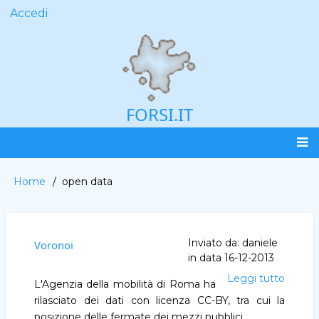
Salta
Accedi
User
al
account
contenuto
menu
principale
FORSI.IT
Main
Home
open data
Briciole
navigation
di
pane
Inviato da:
daniele
Voronoi
in data
16-12-2013
Leggi tutto
Vorono
L'Agenzia della mobilità di Roma ha
rilasciato dei dati con licenza CC-BY, tra cui la
posizione delle fermate dei mezzi pubblici.