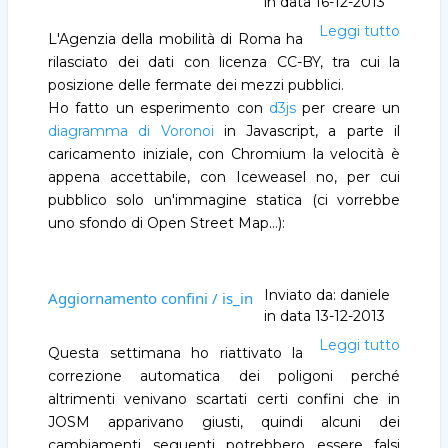
in data
16-12-2013
Leggi tutto
Vorono
L'Agenzia della mobilità di Roma ha
rilasciato dei dati con licenza CC-BY, tra cui la
posizione delle fermate dei mezzi pubblici.
Ho fatto un esperimento con
d3js
per creare un
diagramma di Voronoi
in Javascript, a parte il
caricamento iniziale, con Chromium la velocità è
appena accettabile, con Iceweasel no, per cui
pubblico solo un'immagine statica (ci vorrebbe
uno sfondo di Open Street Map...):
Inviato da:
daniele
Aggiornamento confini / is_in
in data
13-12-2013
Leggi tutto
Aggio
Questa settimana ho riattivato la
confini
correzione automatica dei poligoni perché
/
altrimenti venivano scartati certi confini che in
is_in
JOSM apparivano giusti, quindi alcuni dei
cambiamenti seguenti potrebbero essere falsi