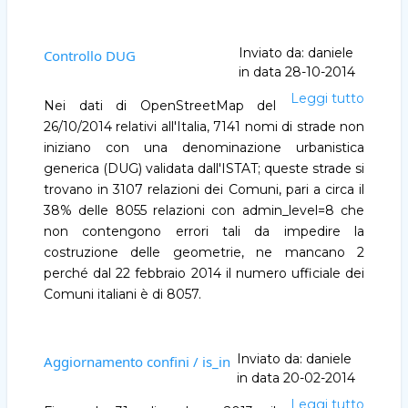
da
control
Inviato da:
daniele
Controllo DUG
in data
28-10-2014
Leggi tutto
Contro
Nei dati di OpenStreetMap del
DUG
26/10/2014 relativi all'Italia, 7141 nomi di strade non
iniziano con una denominazione urbanistica
generica (DUG) validata dall'ISTAT; queste strade si
trovano in 3107 relazioni dei Comuni, pari a circa il
38% delle 8055 relazioni con admin_level=8 che
non contengono errori tali da impedire la
costruzione delle geometrie, ne mancano 2
perché dal 22 febbraio 2014 il numero ufficiale dei
Comuni italiani è di 8057.
Inviato da:
daniele
Aggiornamento confini / is_in
in data
20-02-2014
Leggi tutto
Aggio