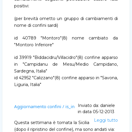
positivi:
(per brevità ometto un gruppo di cambiamenti di
nome di confini sardi)
id 40789 "Montoro"(8) nome cambiato da
"Montoro Inferiore"
id 39919 "Biddacidru/Villacidro"(8) confine apparso
in "Campidanu de Mesu/Medio Campidano,
Sardegna, Italia"
id 42952 "Calizzano"(8) confine apparso in "Savona,
Liguria, Italia"
Inviato da:
daniele
Aggiornamento confini / is_in
in data
05-12-2013
Leggi tutto
Aggio
Questa settimana è tornata la Sicilia
confini
(dopo il ripristino del confine), ma sono andati via: