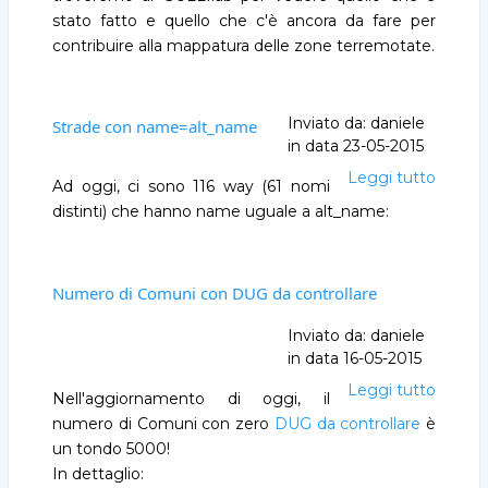
terrem
stato fatto e quello che c'è ancora da fare per
-
contribuire alla mappatura delle zone terremotate.
Incont
a
Livorn
Inviato da:
daniele
Strade con name=alt_name
in data
23-05-2015
Leggi tutto
Strade
Ad oggi, ci sono 116 way (61 nomi
con
distinti) che hanno name uguale a alt_name:
name=
Numero di Comuni con DUG da controllare
Inviato da:
daniele
in data
16-05-2015
Leggi tutto
Nume
Nell'aggiornamento di oggi, il
di
numero di Comuni con zero
DUG da controllare
è
Comun
un tondo 5000!
con
In dettaglio:
DUG