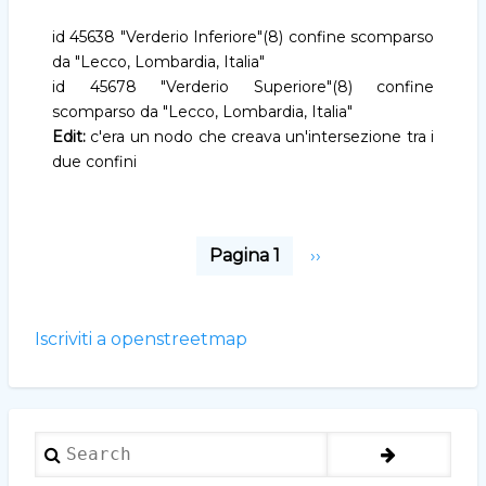
/
is_in
id 45638 "Verderio Inferiore"(8) confine scomparso
da "Lecco, Lombardia, Italia"
id 45678 "Verderio Superiore"(8) confine
scomparso da "Lecco, Lombardia, Italia"
Edit:
c'era un nodo che creava un'intersezione tra i
due confini
Paginazione
Pagina 1
Pagina
››
successiva
Iscriviti a openstreetmap
Search