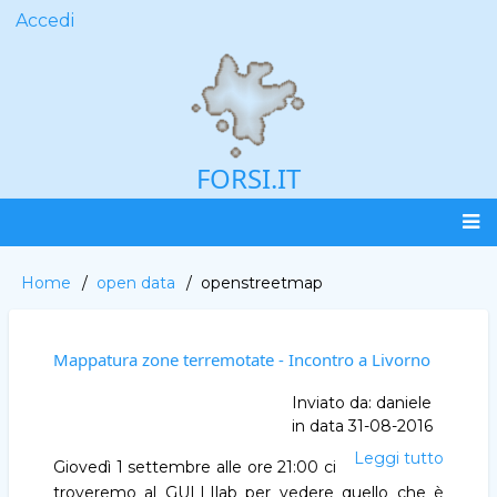
Salta
Accedi
User
al
account
contenuto
menu
principale
FORSI.IT
Main
Home
open data
openstreetmap
Briciole
navigation
di
pane
Mappatura zone terremotate - Incontro a Livorno
Inviato da:
daniele
in data
31-08-2016
Leggi tutto
Mappa
Giovedì 1 settembre alle ore 21:00 ci
zone
troveremo al GULLIlab per vedere quello che è