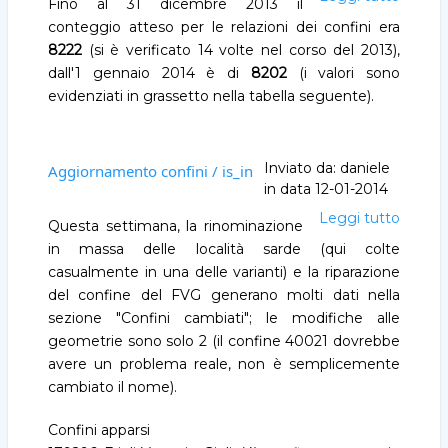
Fino al 31 dicembre 2013 il
confini
conteggio atteso per le relazioni dei confini era
/
8222
(si è verificato 14 volte nel corso del 2013),
is_in
dall'1 gennaio 2014 è di
8202
(i valori sono
evidenziati in grassetto nella tabella seguente).
Inviato da:
daniele
Aggiornamento confini / is_in
in data
12-01-2014
Leggi tutto
Aggio
Questa settimana, la rinominazione
confini
in massa delle località sarde (qui colte
/
casualmente in una delle varianti) e la riparazione
is_in
del confine del FVG generano molti dati nella
sezione "Confini cambiati"; le modifiche alle
geometrie sono solo 2 (il confine 40021 dovrebbe
avere un problema reale, non è semplicemente
cambiato il nome).
Confini apparsi