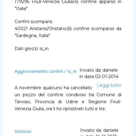
179296 Friuli-Venezia Giulia(4) confine apparso in
"Italia"
Confini scomparsi
40021 Aristanis/Oristano(6) confine scomparso da
"Sardegna, Italia"
Dati grezzi: is_in
Inviato da:
daniele
Aggiornamento confini / is_in
in data
02-01-2014
Leggi tutto
Aggio
A novembre qualcuno ha cancellato
confini
un pezzo del confine condiviso tra Comune di
/
Tarvisio, Provincia di Udine e Regione Friuli-
is_in
Venezia Giulia, ora li ho ripristinati tutti e tre.
Inviato da:
daniele
Voronoi