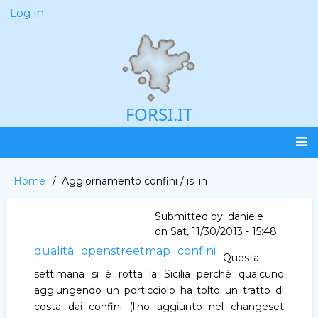
Skip
Log in
User
to
account
main
menu
content
FORSI.IT
Main
Home
Aggiornamento confini / is_in
Breadcrumb
navigation
Submitted by:
daniele
on
Sat, 11/30/2013 - 15:48
qualità
openstreetmap
confini
Questa
settimana si è rotta la Sicilia perché qualcuno
aggiungendo un porticciolo ha tolto un tratto di
costa dai confini (l'ho aggiunto nel changeset