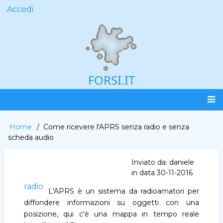
Salta
Accedi
User
al
account
contenuto
menu
principale
FORSI.IT
Main
Home
Come ricevere l'APRS senza radio e senza
Briciole
navigation
scheda audio
di
pane
Inviato da:
daniele
in data
30-11-2016
radio
L'APRS è un sistema da radioamatori per
diffondere informazioni su oggetti con una
posizione, qui c'è una mappa in tempo reale