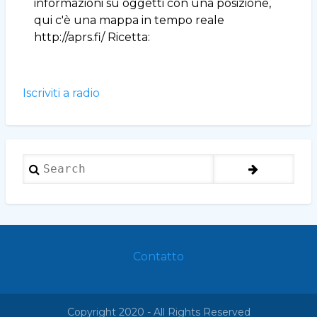
l'APRS
informazioni su oggetti con una posizione,
senza
qui c'è una mappa in tempo reale
radio
http://aprs.fi/ Ricetta:
e
senza
sched
audio
Iscriviti a radio
Search
Contatto
Footer
menu
Copyright 2020 - All Rights Reserved