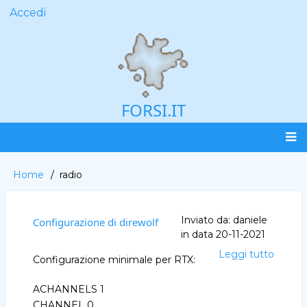
Salta
Accedi
User
al
account
contenuto
menu
principale
FORSI.IT
Main
Home
radio
Briciole
navigation
di
pane
Inviato da:
daniele
Configurazione di direwolf
in data
20-11-2021
Leggi tutto
Config
Configurazione minimale per RTX:
di
direwo
ACHANNELS 1
CHANNEL 0